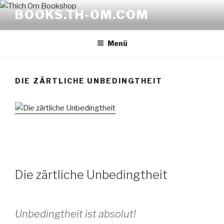
Zum
BOOKS.TH-OM.COM
Inhalt
springen
Menü
DIE ZÄRTLICHE UNBEDINGTHEIT
Die zärtliche Unbedingtheit
Unbedingtheit ist absolut!